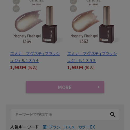
エメナ マグネティフラッシ
エメナ マグネティフラッシ
ュジェル１３５４
ュジェル１３５３
1,993円
1,993円
(税込)
(税込)
MORE
search
筆・ブラシ
コスメ
カラーEX
人気キーワード