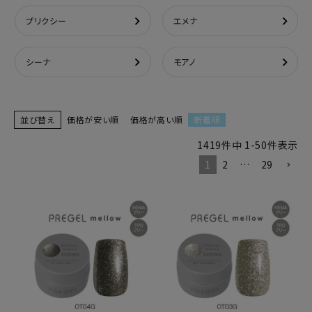
プリクシー
エメナ
シーナ
モアノ
並び替え
価格が安い順
価格が高い順
新着順
1419
件中
1
-
50
件表示
1
2
…
29