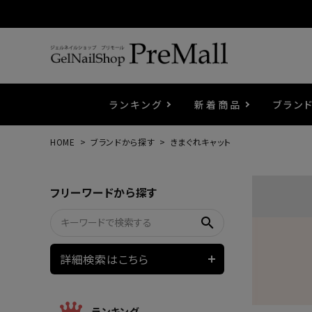
ランキング
新着商品
ブラン
HOME
ブランドから探す
きまぐれキャット
プリジェル
ベースジェル
カラーEX
筆・ブラシ
プレシオサ
コスメ
エメナ
トップ
プリジ
溶剤・
ホイル
セット
フリーワードから探す
プリアンファ
フラッシュジェル
ケア用品
メタルパーツ
マグネ
ピンセ
パウダ
search
ウェービージェル
ネイルマシン
3Dク
LEDラ
詳細検索はこちら
ノンワイプホイップジェル
ファー
ランキング