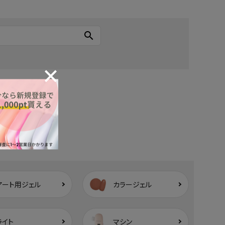
search
アート用ジェル
カラージェル
ライト
マシン