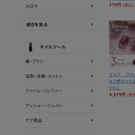
375円
(税込)
メロウ
続きを見る
ネイルツール
筆・ブラシ
エメナ フラ
溶剤・消毒・コットン
ル３色セット
０６１
ファイル・バッファー
4,979円
(税
プッシャー・ニッパー
ケア用品