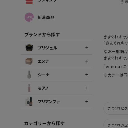
き
シーナカラージェルポリッシュ
ポリッ
新着商品
ブランドから探す
きまぐれキャ
「きまぐれキ
プリジェル
なお一部商品
きまぐれキャ
エメナ
「emena」
シーナ
※カラーは同
モアノ
プリアンファ
きまぐれピグ
カテゴリーから探す
きまぐれジュ