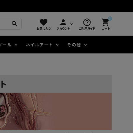
0
favorite
person
help_outline
shopping_cart
search
お気に入り
アカウント
ご利用ガイド
カート
ツール
ネイルアート
その他
モアノ
アート用ジェル
メロウ
プッシャー・ニッパー
パール・シェル
ジェルネイル技能検定
ト
アートインク
容器・ポーチ
その他
ニュアンスジェル
エメナコラボジェル