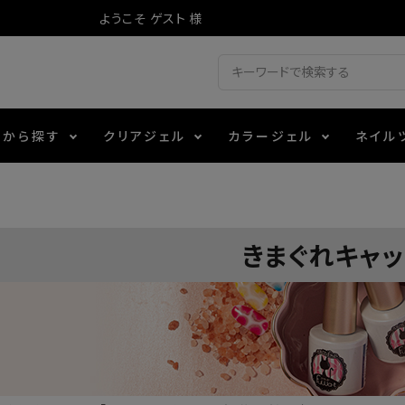
ようこそ ゲスト 様
ドから探す
クリアジェル
カラージェル
ネイル
ジェル
ェルミューズ
消毒・コットン
・フィルム
アイテム
シーナ
ノンワイプトップコート
カラーZ
ファイル・バッファー
箔
エデュケーター専用商品
きまぐれキャッ
ティジェル
ット・シザー・スパチュラ
ー・フレーク
マグネティフラッシュジェル
チャート・チップ関連
レジン・モールド
レイジェル
イト
テラコッタジェル
その他施術アイテム
ジェル
メタリックジェル