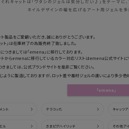
まぐれキャットは「ワタシのジェルは気分しだい♪」を
テーマに、
シュ・マニキュア
ネイルデザインの幅を広げるアート用ジェルを多
ット製品をご愛顧いただき、誠にありがとうございます。
ャット」は在庫終了の為販売終了致しました。
につきましては「emena」に移行しております。
ットからemenaに移行しているカラー対応リストはemena公式サイトに
につきましては、公式ブランドサイトを是非ご覧ください。
じように製造しておりますが、ロット差や基材ジェルの違いにより多少色
「emena」
メント
テラコッた
キャッツア
エル
きまピグハイリッチ
その他ア