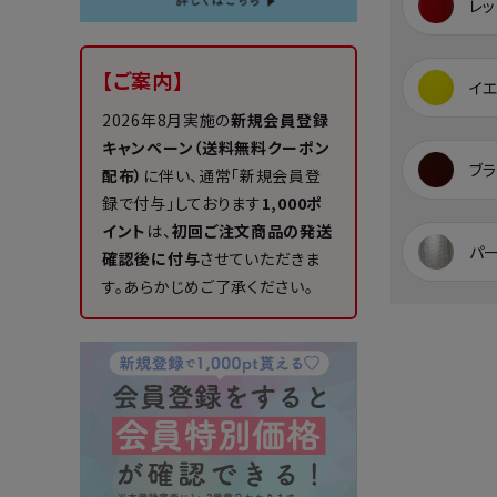
レッ
【ご案内】
イ
2026年8月実施の
新規会員登録
キャンペーン（送料無料クーポン
ブラ
配布）
に伴い、通常「新規会員登
録で付与」しております
1,000ポ
イント
は、
初回ご注文商品の発送
パ
確認後に付与
させていただきま
す。あらかじめご了承ください。