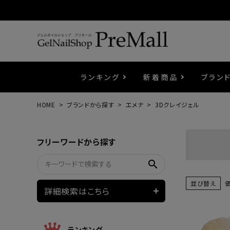
ランキング
新着商品
ブラン
HOME
ブランドから探す
エメナ
3Dクレイジェル
プリジェル
ベースジェル
カラーEX
筆・ブラシ
プレシオサ
コスメ
エメナ
トップ
プリジ
溶剤・
ホイル
セット
フリーワードから探す
プリアンファ
フラッシュジェル
ケア用品
メタルパーツ
マグネ
ピンセ
パウダ
search
ウェービージェル
ネイルマシン
3Dク
LEDラ
並び替え
詳細検索はこちら
ノンワイプホイップジェル
ファー
ランキング