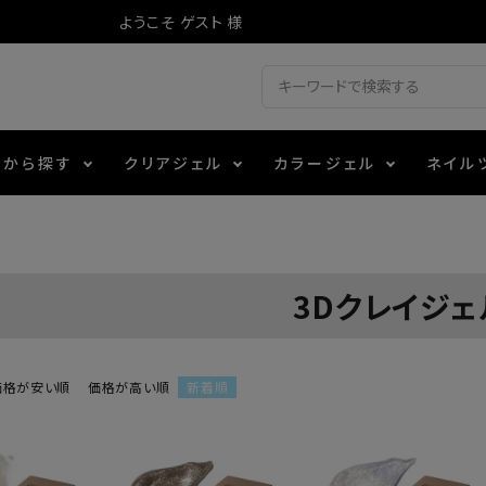
ようこそ ゲスト 様
ドから探す
クリアジェル
カラージェル
ネイル
ジェル
ェルミューズ
消毒・コットン
・フィルム
アイテム
シーナ
ノンワイプトップコート
カラーZ
ファイル・バッファー
箔
エデュケーター専用商品
3Dクレイジェ
ティジェル
ット・シザー・スパチュラ
ー・フレーク
マグネティフラッシュジェル
チャート・チップ関連
レジン・モールド
レイジェル
イト
テラコッタジェル
その他施術アイテム
価格が安い順
価格が高い順
新着順
ジェル
メタリックジェル