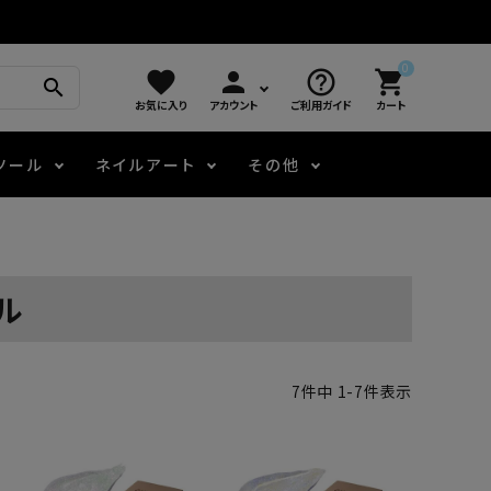
0
favorite
person
help_outline
shopping_cart
search
お気に入り
アカウント
ご利用ガイド
カート
ツール
ネイルアート
その他
モアノ
アート用ジェル
メロウ
プッシャー・ニッパー
パール・シェル
ジェルネイル技能検定
ル
アートインク
容器・ポーチ
その他
ニュアンスジェル
7
件中
1
-
7
件表示
エメナコラボジェル