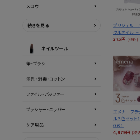
メロウ
続きを見る
プリジェル 
クルオイル 
375円
(税込)
ネイルツール
筆・ブラシ
溶剤・消毒・コットン
ファイル・バッファー
プッシャー・ニッパー
エメナ フラ
ル３色セット
ケア用品
０６１
4,979円
(税