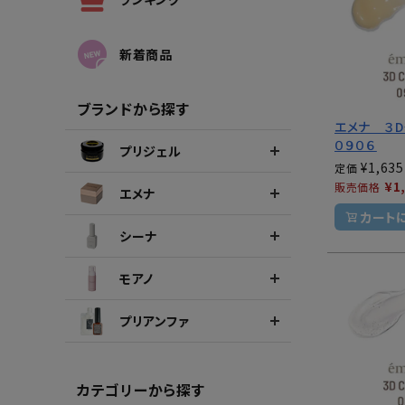
シーナカラージェルポリッシュ
ポリッ
新着商品
ブランドから探す
エメナ ３D
０９０６
プリジェル
¥
1,635
定価
¥
1
販売価格
エメナ
カート
シーナ
モアノ
プリアンファ
カテゴリーから探す