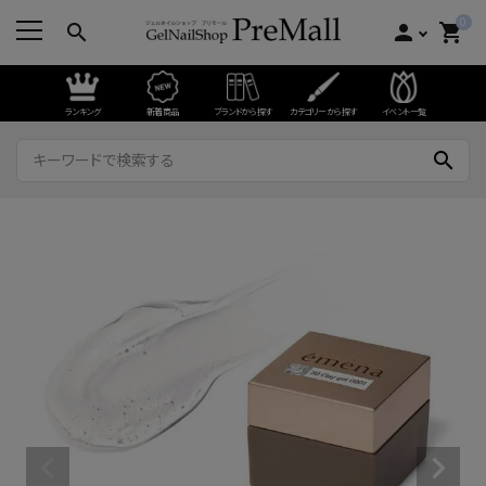
0
search
person
shopping_cart
ランキング
新着商品
ブランドから探す
カテゴリーから探す
イベント一覧
search