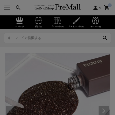
0
search
person
shopping_cart
ランキング
新着商品
ブランドから探す
カテゴリーから探す
イベント一覧
search