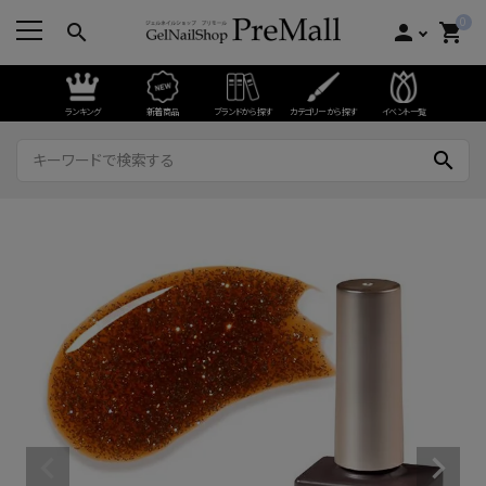
0
search
person
shopping_cart
ランキング
新着商品
ブランドから探す
カテゴリーから探す
イベント一覧
search