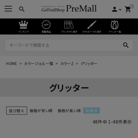
0
search
person
shopping_cart
ランキング
新着商品
ブランドから探す
カテゴリーから探す
イベント一覧
search
HOME
カラージェル一覧
カラーZ
グリッター
グリッター
並び替え
価格が安い順
価格が高い順
新着順
48
件中
1
-
48
件表示