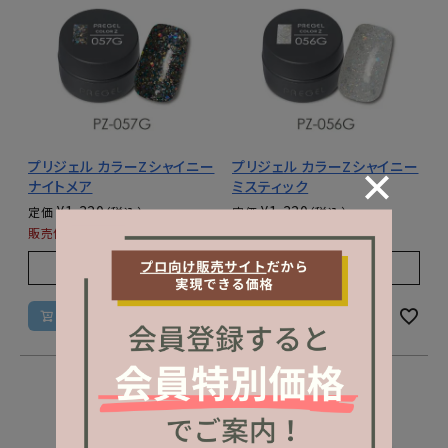
プリジェル カラーZシャイニー
プリジェル カラーZシャイニー
ナイトメア
ミスティック
¥
1,320
¥
1,320
定価
定価
¥
1,320
¥
1,320
販売価格
税込
販売価格
税込
販売期間
販売期間
2025/12/01 10:00
〜
2025/12/01 10:00
〜
カートに入れる
カートに入れる