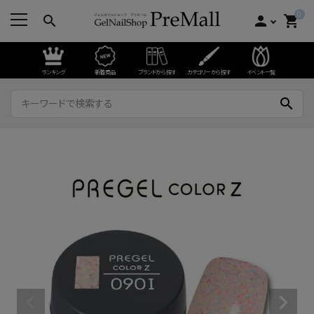
0
search
person
shopping_cart
ランキング
新着商品
ブランドから探す
カテゴリーから探す
イベント一覧
search