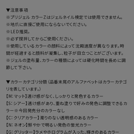
▼注意事項
※プリジェル カラーZはジェルネイル検定では使用できません。
※地爪に直接ご使用にならないでください。
※LED推奨。
※必ず撹拌してからご使用ください。
※使用しているカラーの顔料によって沈殿速度が異なります。時
間が経過すると顔料が凝集し、粒子が目立つことがございます。
※ジェルの塗布量、カラーの種類によっては硬化時間を長めに調
節して下さい。
▼カラーカテゴリ分類（品番末尾のアルファベットはカラーカテゴ
リを表しています。）
【M：マット】透け感がなく、しっかりと発色するカラー
【S：シアー】透け感があり、重ね塗りで好みの発色に調整できるカ
ラー※今回発売分のカラーなし
【C：クリアカラー】濁りのない透明感のあるカラー
【N：ネオン】鮮やかで明るい発色の蛍光カラー
【G：グリッター】ラメやホログラムが入った、輝きのあるカラー