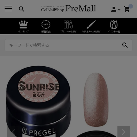
0
search
person
shopping_cart
ランキング
新着商品
ブランドから探す
カテゴリーから探す
イベント一覧
search