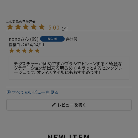
5.00
1
nono
69
非公開
購入者
投稿日
2024/04/11
テクスチャーが固めですがブラシでトントンすると綺麗な
グラデーションが出来る明るめなキラっとするピンクグレ
ージュです。オフィスネイルにもおすすめです！
すべてのレビューを見る
レビューを書く
NEW ITEM