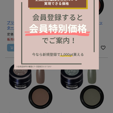
プリジェル カラーＥＸ／ネク
プリジェル カラーＥＸ／コッ
ターパールーＰ／３ｇ
パーパール姫ーＰ／３ｇ
¥
1,320
¥
1,320
定価
定価
¥
1,320
¥
1,320
販売価格
税込
販売価格
税込
カートに入れる
カートに入れる