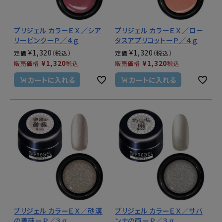
プリジェル カラーＥＸ／シア
プリジェル カラーＥＸ／ロー
リーピンクーＰ／４ｇ
タスアプリコットーＰ／４ｇ
¥
1,320
¥
1,320
定価
定価
¥
1,320
¥
1,320
販売価格
税込
販売価格
税込
カートに入れる
カートに入れる
プリジェル カラーＥＸ／砂漠
プリジェル カラーＥＸ／サバ
の薔薇ーＰ／３ｇ
ンナの雨ーＰ／３ｇ