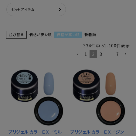
セットアイテム
並び替え
価格が安い順
価格が高い順
新着順
334
件中
51
-
100
件表示
1
2
3
…
7
プリジェル カラーＥＸ／ミル
プリジェル カラーＥＸ／ジン