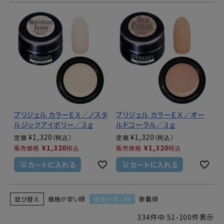
プリジェル カラーＥＸ／ノスタ
プリジェル カラーＥＸ／オー
ルジックアイボリー／３ｇ
ルドコーラル／３ｇ
¥
1,320
¥
1,320
定価
定価
¥
1,320
¥
1,320
販売価格
税込
販売価格
税込
カートに入れる
カートに入れる
並び替え
価格が安い順
価格が高い順
新着順
334
件中
51
-
100
件表示