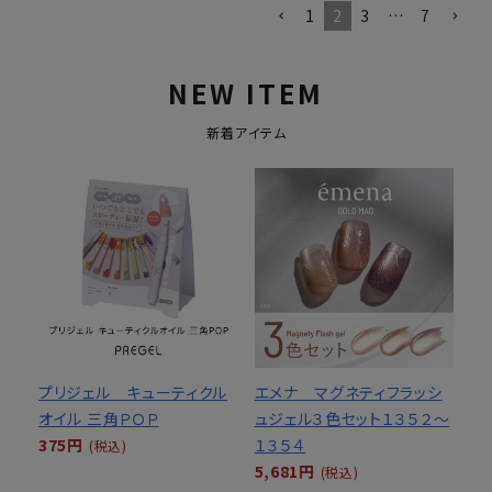
1
2
3
…
7
NEW ITEM
新着アイテム
プリジェル キューティクル
エメナ マグネティフラッシ
オイル 三角ＰＯＰ
ュジェル３色セット１３５２～
375円
１３５４
(税込)
5,681円
(税込)