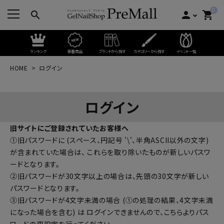
0
search
person
shopping_cart
ランキング
新着商品
ブランドから探す
カテゴリーから探す
イベント一覧
HOME
ログイン
ログイン
旧サイトにご登録されていたお客様へ
①旧パスワードに (スペース、円記号 '\'、半角ASCII以外の文字)
が含まれていた場合は、 これらを取り除いたものが新しいパスワ
ードとなります。
②旧パスワードが30文字以上の場合は、先頭の30文字が新しい
パスワードとなります。
③旧パスワードが4文字未満の場合 (①の処理の結果、4文字未満
になった場合を含む) は ログインできませんので、
こちらよりパス