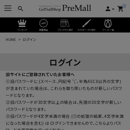
0
search
person
shopping_cart
ランキング
新着商品
ブランドから探す
カテゴリーから探す
イベント一覧
HOME
ログイン
ログイン
旧サイトにご登録されていたお客様へ
①旧パスワードに (スペース、円記号 '\'、半角ASCII以外の文字)
が含まれていた場合は、 これらを取り除いたものが新しいパスワ
ードとなります。
②旧パスワードが30文字以上の場合は、先頭の30文字が新しい
パスワードとなります。
③旧パスワードが4文字未満の場合 (①の処理の結果、4文字未満
になった場合を含む) は ログインできませんので、
こちらよりパス