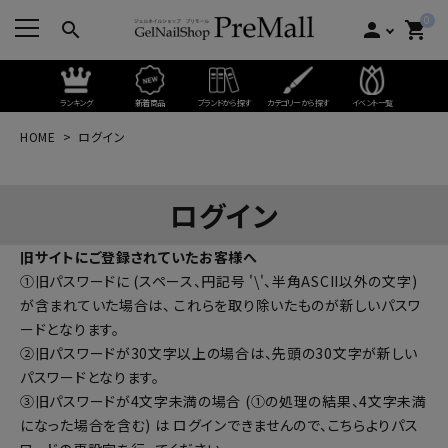
0
search
person
shopping_cart
ランキング
新着商品
ブランドから探す
カテゴリーから探す
イベント一覧
HOME
ログイン
ログイン
旧サイトにご登録されていたお客様へ
①旧パスワードに (スペース、円記号 '\'、半角ASCII以外の文字)
が含まれていた場合は、 これらを取り除いたものが新しいパスワ
ードとなります。
②旧パスワードが30文字以上の場合は、先頭の30文字が新しい
パスワードとなります。
③旧パスワードが4文字未満の場合 (①の処理の結果、4文字未満
になった場合を含む) は ログインできませんので、
こちらよりパス