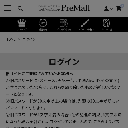
0
search
person
shopping_cart
ランキング
新着商品
ブランドから探す
カテゴリーから探す
イベント一覧
HOME
ログイン
ログイン
旧サイトにご登録されていたお客様へ
①旧パスワードに (スペース、円記号 '\'、半角ASCII以外の文字)
が含まれていた場合は、 これらを取り除いたものが新しいパスワ
ードとなります。
②旧パスワードが30文字以上の場合は、先頭の30文字が新しい
パスワードとなります。
③旧パスワードが4文字未満の場合 (①の処理の結果、4文字未満
になった場合を含む) は ログインできませんので、
こちらよりパス