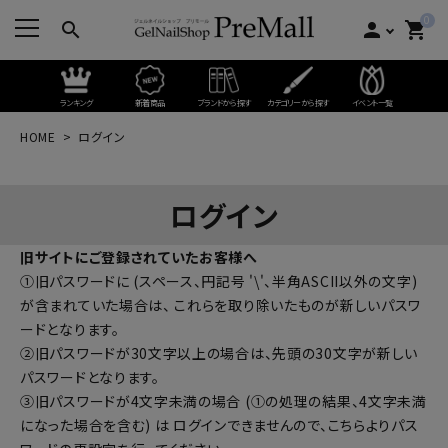
0
search
person
shopping_cart
ランキング
新着商品
ブランドから探す
カテゴリーから探す
イベント一覧
HOME
ログイン
ログイン
旧サイトにご登録されていたお客様へ
①旧パスワードに (スペース、円記号 '\'、半角ASCII以外の文字)
が含まれていた場合は、 これらを取り除いたものが新しいパスワ
ードとなります。
②旧パスワードが30文字以上の場合は、先頭の30文字が新しい
パスワードとなります。
③旧パスワードが4文字未満の場合 (①の処理の結果、4文字未満
になった場合を含む) は ログインできませんので、
こちらよりパス