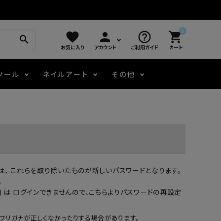
0
favorite
person
help_outline
shopping_cart
search
お気に入り
アカウント
ご利用ガイド
カート
ツール
ネイルアート
その他
モアノ
アート用ジェル
メロウ
プッシャー・ニッパー
パール・シェル
ジェルネイル技能検定
アートインク
容器・ポーチ
その他
場合は、 これらを取り除いたものが新しいパスワードとなります。
ニュアンスジェル
。
 は ログインできませんので、
こちらよりパスワードの再設定
エメナコラボジェル
フリガナが正しくなかったりする場合があります。