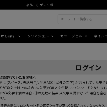
ようこそ ゲスト 様
ドから探す
クリアジェル
カラージェル
ネイル
ジェル
ェルミューズ
消毒・コットン
・フィルム
アイテム
シーナ
ノンワイプトップコート
カラーZ
ファイル・バッファー
箔
エデュケーター専用商品
ログイン
ティジェル
ット・シザー・スパチュラ
ー・フレーク
マグネティフラッシュジェル
チャート・チップ関連
レジン・モールド
登録されていたお客様へ
に (スペース、円記号 '\'、半角ASCII以外の文字) が含まれていた
レイジェル
イト
テラコッタジェル
その他施術アイテム
ドが30文字以上の場合は、先頭の30文字が新しいパスワードとなります
ドが4文字未満の場合 (①の処理の結果、4文字未満になった場合を含む)
さい。
ジェル
メタリックジェル
の移行の際にサロン名・姓・名の区切り位置が正しく登録されていなかったり、 