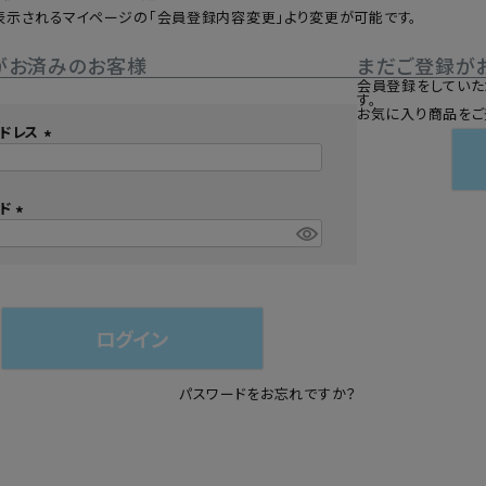
表示されるマイページの「会員登録内容変更」より変更が可能です。
シュ・マニキュア
がお済みのお客様
まだご登録が
会員登録をしていた
す。
お気に入り商品をご
ドレス
(
必
須
ード
)
(
必
須
)
ログイン
パスワードをお忘れですか？