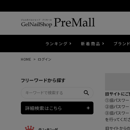
ランキング
新着商品
ブラン
HOME
ログイン
プリジェル
ベースジェル
カラーEX
筆・ブラシ
プレシオサ
コスメ
エメナ
トップ
プリジ
溶剤・
ホイル
セット
フリーワードから探す
プリアンファ
フラッシュジェル
ケア用品
メタルパーツ
マグネ
ピンセ
パウダ
search
旧サイトにご
①旧パスワード
ウェービージェル
ネイルマシン
3Dク
LEDラ
②旧パスワー
詳細検索はこちら
③旧パスワー
を行ってくだ
ノンワイプホイップジェル
ファー
旧サイトから
ランキング