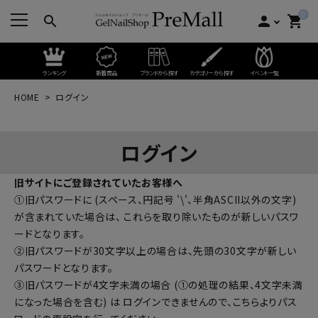
0
search
person
shopping_cart
ランキング
新着商品
ブランドから探す
カテゴリーから探す
イベント一覧
HOME
ログイン
ログイン
旧サイトにご登録されていたお客様へ
①旧パスワードに (スペース、円記号 '\'、半角ASCII以外の文字)
が含まれていた場合は、 これらを取り除いたものが新しいパスワ
ードとなります。
②旧パスワードが30文字以上の場合は、先頭の30文字が新しい
パスワードとなります。
③旧パスワードが4文字未満の場合 (①の処理の結果、4文字未満
になった場合を含む) は ログインできませんので、
こちらよりパス