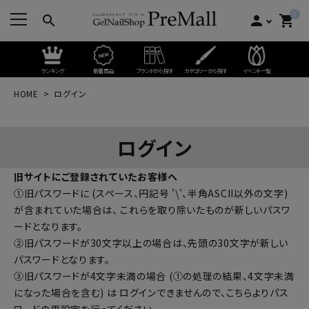
0
search
person
shopping_cart
ランキング
新着商品
ブランドから探す
カテゴリーから探す
イベント一覧
HOME
ログイン
ログイン
旧サイトにご登録されていたお客様へ
①旧パスワードに (スペース、円記号 '\'、半角ASCII以外の文字)
が含まれていた場合は、 これらを取り除いたものが新しいパスワ
ードとなります。
②旧パスワードが30文字以上の場合は、先頭の30文字が新しい
パスワードとなります。
③旧パスワードが4文字未満の場合 (①の処理の結果、4文字未満
になった場合を含む) は ログインできませんので、
こちらよりパス