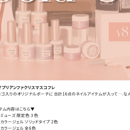
！？プリアンファクリスマスコフレ
ロゴ入りのオリジナルポーチに 合計16点のネイルアイテムが入って….なん
テム内容はこちら▼
ミューズ 限定色 ３色
 カラージェル ソリッドタイプ 2色
 カラージェル 全6色