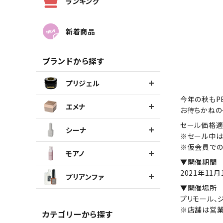
ランキング
新着商品
ブランドから探す
プリジェル
今年の秋もP
エメナ
お待ちかねの
セール価格適
シーナ
※セール中は
※仮会員での
モアノ
▼開催期間
2021年11月
プリアンファ
▼開催場所
プリモール、ジ
※店舗は営
カテゴリーから探す