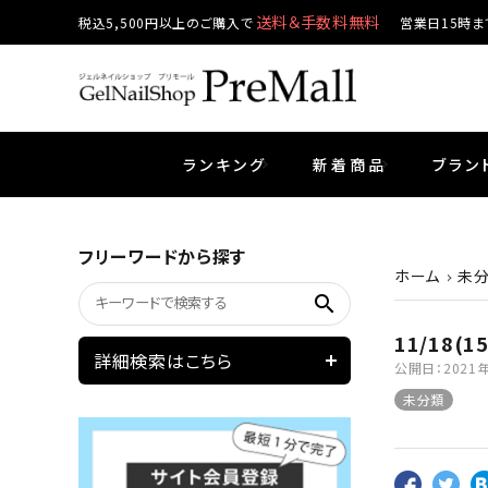
送料＆手数料無料
税込5,500円以上のご購入で
営業日15時ま
ランキング
新着商品
ブラン
プリジェル
ベースジェル
カラーEX
筆・ブラシ
ネイルパーツ
セットアイテム
エメナ
トップ
プリジ
ファイ
シェル
クラフ
フリーワードから探す
ホーム
未
search
ベティジェル
ウェービージェル
ピンセット・シザー・スパチュラ
ホイル・フィルム
ジェルネイル技能検定
プリア
テラコ
容器・
箔・ホ
11/18(1
詳細検索はこちら
公開日：
2021
マグネティジェル
ネイルマシン
マグネ
溶剤
未分類
シーナカラージェルポリッシュ
コスメ