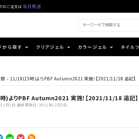
当日発送
でのご注文は
ドから探す
クリアジェル
カラージェル
ネイル
ジェル
ェルミューズ
ル・バッファー
ト用品
シーナ
アート用ジェル
カラーZ
プッシャー・ニッパー
パール
コスメ
分類
11/18(15時)よりPBF Autumn2021 実施！【2021/11/18 追記】
ンファ
ッタジェル
ポーチ
ログラム
ニュアンスジェル
チャート・チップ関連
ファイバー・その他
5時)よりPBF Autumn2021 実施！【2021/11/18 追記】
年11月1日
最終更新日：
2021年12月3日
ティフラッシュジェル
メタリックジェル
衛生消毒商品
カラー
その他カラージェル