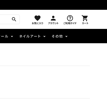
favorite
person
help_outline
shopping_cart
search
お気に入り
アカウント
ご利用ガイド
カート
ツール
ネイルアート
その他
モアノ
メロウ
ケア用品
パウダー・フレーク
エデュケーター専用商品
3Dクレイジェル
LEDライト
ブリオン
フラッシュジェル
その他施術アイテム