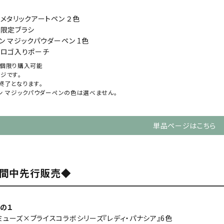
 メタリックアートペン ２色
 限定ブラシ
ン マジックパウダーペン 1色
ァ ロゴ入りポーチ
個限り購入可能
ジです。
終了となります。
ン マジックパウダーペンの色は選べません。
単品ページはこちら
期間中先行販売◆
の１
ミューズ×ブライスコラボシリーズ『レディ・パナシア』6色