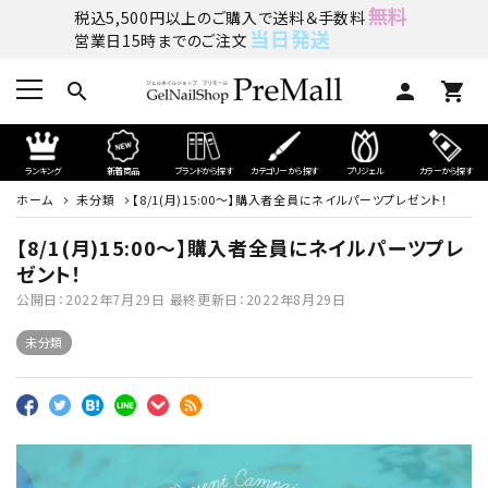
無料
税込5,500円以上のご購入で送料＆手数料
当日発送
営業日15時までのご注文
search
person
shopping_cart
ランキング
新着商品
ブランドから探す
カテゴリーから探す
プリジェル
カラーから探す
ホーム
未分類
【8/1(月)15:00～】購入者全員にネイルパーツプレゼント！
【8/1(月)15:00～】購入者全員にネイルパーツプレ
ゼント！
公開日：
2022年7月29日
最終更新日：
2022年8月29日
未分類