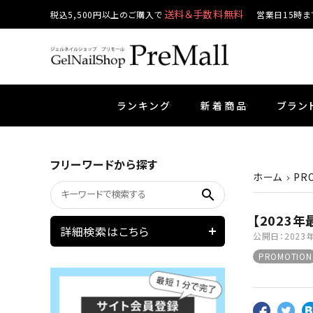
送料＆手数料無料
税込5,500円以上のご購入で
営業日15時ま
ランキング
新着商品
ブラン
プリジェル
ベースジェル
カラーEX
筆・ブラシ
ネイルパーツ
セットアイテム
エメナ
トップ
プリジ
ファイ
シェル
クラフ
フリーワードから探す
ホーム
PR
search
ベティジェル
ウェービージェル
ピンセット・シザー・スパチュラ
ホイル・フィルム
ジェルネイル技能検定
プリア
テラコ
容器・
箔・ホ
【2023
詳細検索はこちら
公開日：
2023
マグネティジェル
ネイルマシン
マグネ
溶剤
PROMOTION
シーナカラージェルポリッシュ
コスメ