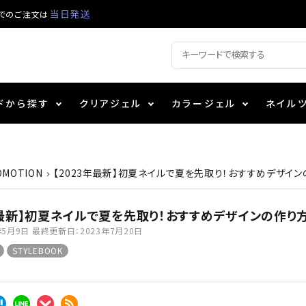
当日発送
でのご注文は
ドから探す
クリアジェル
カラージェル
ネイル
ジェル
ェルミューズ
ル・バッファー
ト用品
シーナ
アート用ジェル
カラーZ
プッシャー・ニッパー
パール
コスメ
OMOTION
【2023年最新】初夏ネイルで夏を先取り！おすすめデザイ
ンファ
ッタジェル
ポーチ
ログラム
ニュアンスジェル
チャート・チップ関連
ファイバー・その他
年最新】初夏ネイルで夏を先取り！おすすめデザインの作り
年5月9日
最終更新日：
2023年7月20日
ティフラッシュジェル
メタリックジェル
衛生消毒商品
STYLEBOOK
カラー
その他カラージェル