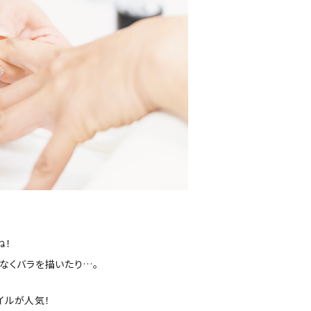
ね！
なくバラを描いたり…。
イルが人気！