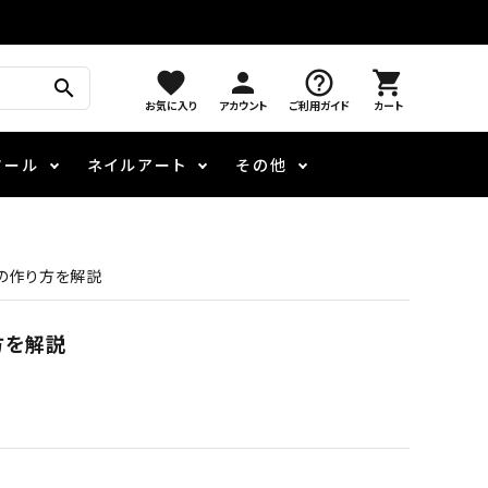
favorite
person
help_outline
shopping_cart
search
お気に入り
アカウント
ご利用ガイド
カート
ツール
ネイルアート
その他
モアノ
メロウ
ケア用品
パウダー・フレーク
エデュケーター専用商品
ンの作り方を解説
3Dクレイジェル
LEDライト
ブリオン
方を解説
フラッシュジェル
その他施術アイテム