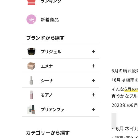
ランキング
新着商品
ブランドから探す
プリジェル
エメナ
6月の晴れ間
「6月は梅雨
シーナ
そんな
6月の
モアノ
爽やかなブル
2023年の
プリアンファ
・ 6月ネ
カテゴリーから探す
・ 初夏・夏ネ