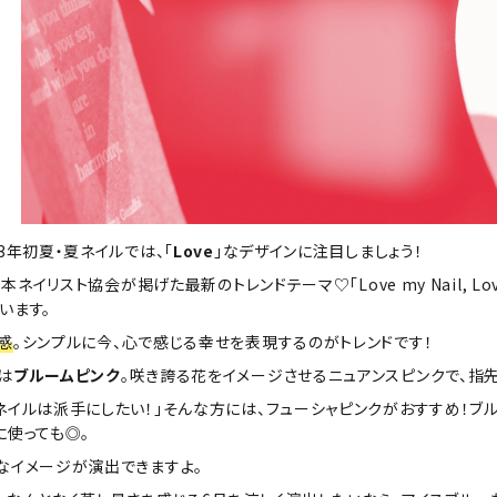
3年初夏・夏ネイルでは、「
Love
」なデザインに注目しましょう！
、日本ネイリスト協会が掲げた最新のトレンドテーマ♡「Love my Nail, L
います。
感
。シンプルに今、心で感じる幸せを表現するのがトレンドです！
は
ブルームピンク
。咲き誇る花をイメージさせるニュアンスピンクで、指
ネイルは派手にしたい！」そんな方には、フューシャピンクがおすすめ！ブ
に使っても◎。
なイメージが演出できますよ。