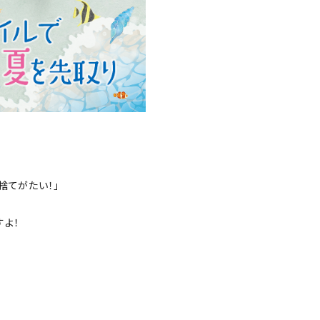
捨てがたい！」
すよ！