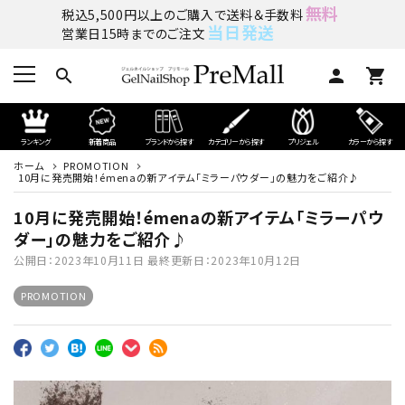
無料
税込5,500円以上のご購入で送料＆手数料
当日発送
営業日15時までのご注文
search
person
shopping_cart
ランキング
新着商品
ブランドから探す
カテゴリーから探す
プリジェル
カラーから探す
ホーム
PROMOTION
10月に発売開始！émenaの新アイテム「ミラーパウダー」の魅力をご紹介♪
10月に発売開始！émenaの新アイテム「ミラーパウ
ダー」の魅力をご紹介♪
公開日：
2023年10月11日
最終更新日：
2023年10月12日
PROMOTION