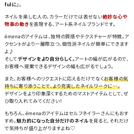
fulに
』。
ネイルを楽しむ人の、カラーだけでは表せない
絶妙な心や
物事の動き
を表現する、アート系ネイルブランドです。
émenaのアイテムは、独特の質感やテクスチャーが特徴。ア
クセントがより一層際立つ、個性派ネイルが簡単にできます
よ♪
そして
デザインをより自分らしく。
アートの幅が広がるので、
お客様へ提案できるデザインの幅も広がるでしょう。
また、お客様へのリクエストに応えるだけでなく
お客様の気
持ちに寄り添うことで、より充実したネイルワークに…。
デザインをより印象深くするためのマストアイテムとして、ぜ
ひ取り入れてみてください！
もちろん、émenaのアイテムはセルフネイラーさんにもおす
すめ。
魅力的になった自分だけのネイル
を見ると、それだけ
で気持ちが盛り上がりますよね♡