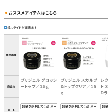
おススメアイテムはこちら
横スライドが出来ます
商品画像
プリジェル グロッシ
プリジェル スカルプ
レク
ートップ／１５ｇ
＆トップクリア／１５
ト ３
商品名
ｇ
Ｄライ
カート