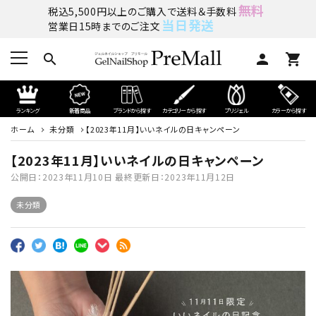
無料
税込5,500円以上のご購入で送料＆手数料
当日発送
営業日15時までのご注文
search
person
shopping_cart
ランキング
新着商品
ブランドから探す
カテゴリーから探す
プリジェル
カラーから探す
ホーム
未分類
【2023年11月】いいネイルの日キャンペーン
【2023年11月】いいネイルの日キャンペーン
公開日：
2023年11月10日
最終更新日：
2023年11月12日
未分類