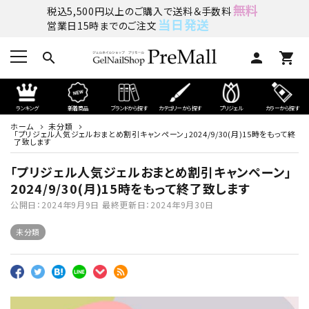
無料
税込5,500円以上のご購入で送料＆手数料
当日発送
営業日15時までのご注文
search
person
shopping_cart
ランキング
新着商品
ブランドから探す
カテゴリーから探す
プリジェル
カラーから探す
ホーム
未分類
「プリジェル人気ジェルおまとめ割引キャンペーン」2024/9/30(月)15時をもって終
了致します
「プリジェル人気ジェルおまとめ割引キャンペーン」
2024/9/30(月)15時をもって終了致します
公開日：
2024年9月9日
最終更新日：
2024年9月30日
未分類