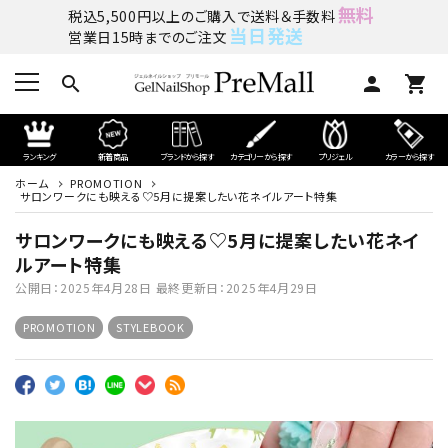
無料
税込5,500円以上のご購入で送料＆手数料
当日発送
営業日15時までのご注文
search
person
shopping_cart
ランキング
新着商品
ブランドから探す
カテゴリーから探す
プリジェル
カラーから探す
ホーム
PROMOTION
サロンワークにも映える♡5月に提案したい花ネイルアート特集
サロンワークにも映える♡5月に提案したい花ネイ
ルアート特集
公開日：
2025年4月28日
最終更新日：
2025年4月29日
PROMOTION
STYLEBOOK