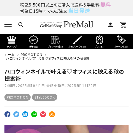
無料
税込5,500円以上のご購入で送料＆手数料
当日発送
営業日15時までのご注文
search
person
shopping_cart
ランキング
新着商品
ブランドから探す
カテゴリーから探す
プリジェル
カラーから探す
ホーム
PROMOTION
ハロウィンネイルで叶える♡オフィスに映える秋の提案術
ハロウィンネイルで叶える♡オフィスに映える秋の
提案術
公開日：
2025年10月1日
最終更新日：
2025年11月20日
PROMOTION
STYLEBOOK