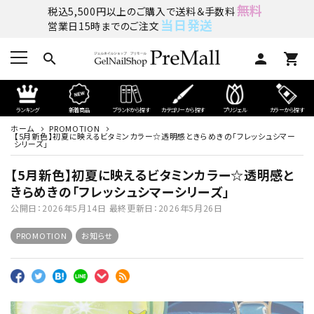
無料
税込5,500円以上のご購入で送料＆手数料
当日発送
営業日15時までのご注文
search
person
shopping_cart
ランキング
新着商品
ブランドから探す
カテゴリーから探す
プリジェル
カラーから探す
ホーム
PROMOTION
【5月新色】初夏に映えるビタミンカラー☆透明感ときらめきの「フレッシュシマー
シリーズ」
【5月新色】初夏に映えるビタミンカラー☆透明感と
きらめきの「フレッシュシマーシリーズ」
公開日：
2026年5月14日
最終更新日：
2026年5月26日
PROMOTION
お知らせ