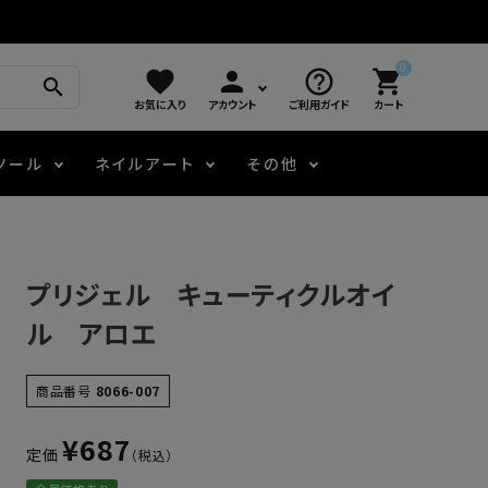
0
favorite
person
help_outline
shopping_cart
search
お気に入り
アカウント
ご利用ガイド
カート
ツール
ネイルアート
その他
モアノ
アート用ジェル
メロウ
プッシャー・ニッパー
パール・シェル
ジェルネイル技能検定
プリジェル キューティクルオイ
アートインク
容器・ポーチ
その他
ル アロエ
ニュアンスジェル
商品番号
8066-007
¥
687
定価
エメナコラボジェル