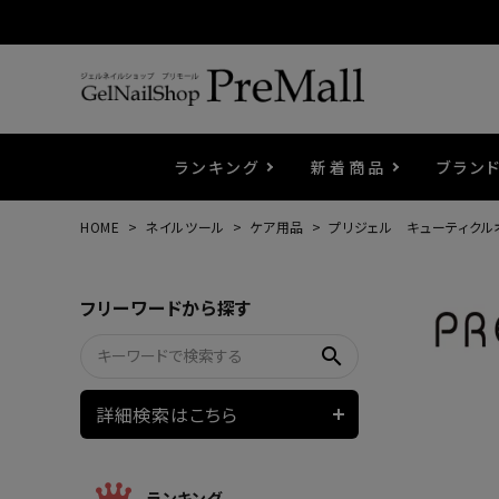
ランキング
新着商品
ブラン
HOME
ネイルツール
ケア用品
プリジェル キューティクル
プリジェル
ベースジェル
カラーEX
筆・ブラシ
プレシオサ
コスメ
エメナ
トップ
プリジ
溶剤・
ホイル
セット
フリーワードから探す
プリアンファ
フラッシュジェル
ケア用品
メタルパーツ
マグネ
ピンセ
パウダ
search
ウェービージェル
ネイルマシン
3Dク
LEDラ
詳細検索はこちら
ノンワイプホイップジェル
ファー
ランキング