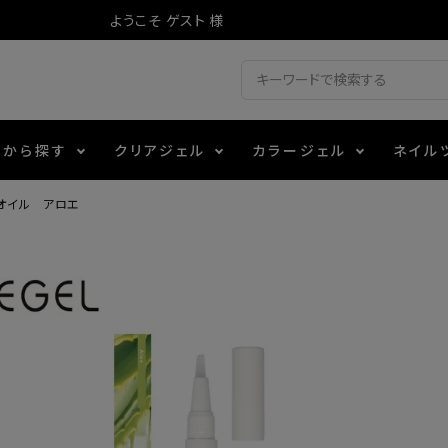
ようこそ ゲスト 様
ドから探す
クリアジェル
カラージェル
ネイル
オイル アロエ
ジェル
ェルミューズ
消毒・コットン
・フィルム
アイテム
シーナ
ノンワイプトップコート
カラーZ
ファイル・バッファー
箔
エデュケーター専用商品
ティジェル
ット・シザー・スパチュラ
ー・フレーク
マグネティフラッシュジェル
チャート・チップ関連
レジン・モールド
レイジェル
イト
テラコッタジェル
その他施術アイテム
ジェル
メタリックジェル