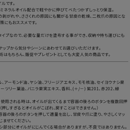
イルです。
ミネラルオイル配合で軽やかに伸びてべたつかずしっとり保湿。
の剥がれや、ささくれの原因にも繋がる甘皮の乾燥、二枚爪の原因とな
策にもおススメです。
タイプなので、必要な量だけを塗布する事ができ、収納や持ち運びにも
ナップから気分やシーンにあわせてお選びいただけます。
術はもちろん、販促やプレゼントとしても大変人気の商品です。
ル、アーモンド油、ヤシ油、フリージアエキス、モモ核油、セイヨウナシ果
ーツリー葉油、バニラ果実エキス、香料、(＋/－) 紫201、赤202、緑
めて使用される時は、オイルが出てくるまで容器の後ろのボタンを複数回押
。（押しすぎるとオイルがこぼれ、戻すことはできません。）
容器の後ろのボタンを押して適量を出し、甘皮や爪に塗り、やさしくマッ
じませてください。
シ部分にオイルがにじんでくる場合がありますが、不良ではありません。