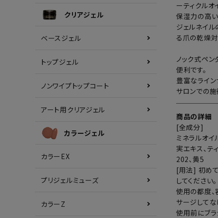
ーティクルオ
クリアジェル
保湿力の高い
ジェルネイル
る爪の乾燥対
ベースジェル
ノック式ペン
トップジェル
便利です。
豊富なライン
ノンワイプトップコート
サロンでの施
アート用クリアジェル
商品の詳細
[全成分]
カラージェル
ミネラルオイ
実エキス、ティ
カラーEX
202、黄5
[用法] 初
プリジェルミューズ
してください
使用の都度、
サージしてな
カラーZ
使用前にブラ