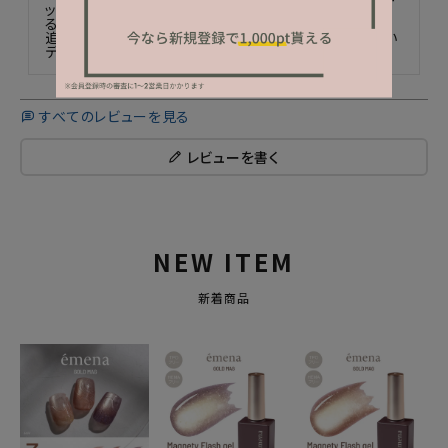
ップ(厚さ〝小〟)厚み調整次第では時短、ジェル節約にな
るかと☆

追加で購入したいのに買えない！レギュラー化して欲しい
すべてのレビューを見る
レビューを書く
NEW ITEM
新着商品