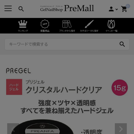
0
search
person
shopping_cart
ランキング
新着商品
ブランドから探す
カテゴリーから探す
イベント一覧
search