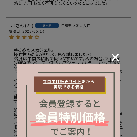
感じで、可もなく不可もなくといったところでした。
cat
29
沖縄県
30代
女性
購入者
投稿日
2023/05/10
ゆるめのスカジェル。

操作性+硬度が欲しく、色々試しました~！

粘度は中間の粘度で扱いやすいです。私の場合、フィルイ
ン施術で、ベース→スカルプジェル→カラー→トップ薄め

を時短でやっていましたが、折れる欠ける。

今試しに自爪のネイルベッド1,5倍の長さで↑の順番でベ
ース後の厚みだし(フォルム形成)でワンカラートップベテ
ィクリスタルトップ薄め(フォルム形成なし)で経過見です。

ストレスポイントは硬く(ピンチなし)色々な場所から強く
つまんでも曲がらず、強度はあります✩

写真が載せれれば厚みも見せれるのですが…

使用した感じはフォーミングのフィルインにも使えそうで
す。透明度は試せず、まだ分かりません。

追伸

硬度もよく、イエローラインから2センチの自爪ネイルの補
強に良きでした☆

ベース→アート→このジェル(厚みだし〝大〟)→トップ薄め

順番変えればロングネイルのフィルインにも活かせれると
思います。

ベース→このジェル(厚み出し〝中〟)→アート→いつものト