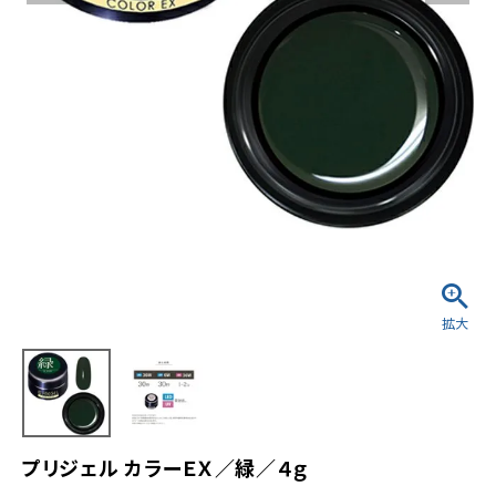
プリジェル カラーＥＸ／緑／４ｇ