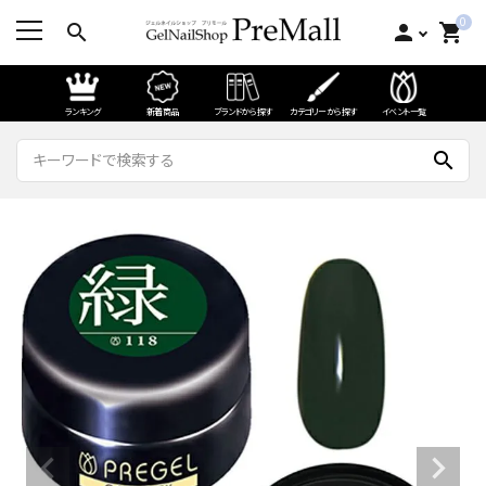
0
search
person
shopping_cart
ランキング
新着商品
ブランドから探す
カテゴリーから探す
イベント一覧
search