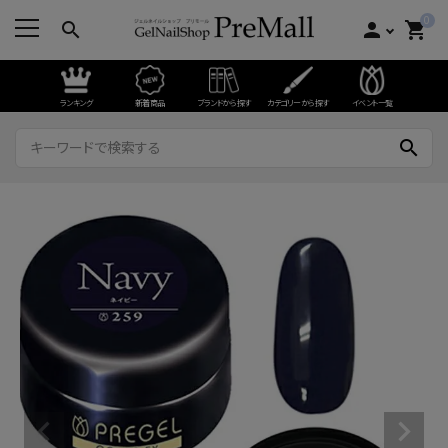
0
search
person
shopping_cart
ランキング
新着商品
ブランドから探す
カテゴリーから探す
イベント一覧
search