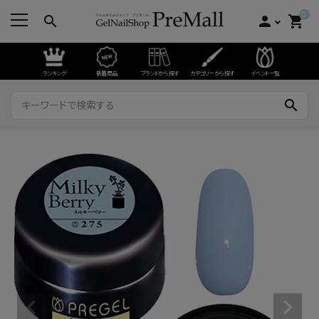
0
search
person
shopping_cart
ランキング
新着商品
ブランドから探す
カテゴリーから探す
イベント一覧
search