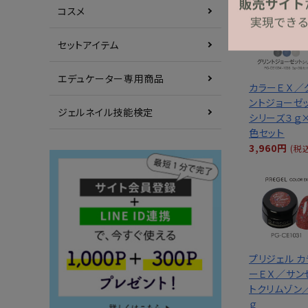
コスメ
セットアイテム
エデュケーター専用商品
カラーＥＸ／
ントジョーゼ
ジェルネイル技能検定
シリーズ３ｇ
色セット
3,960円
(税
プリジェル カ
ーＥＸ／サン
トクリムゾン
ｇ