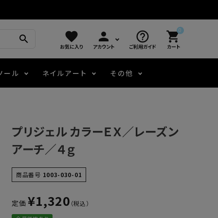
0
favorite
person
help_outline
shopping_cart
search
お気に入り
アカウント
ご利用ガイド
カート
ツール
ネイルアート
その他
モアノ
アート用ジェル
メロウ
プッシャー・ニッパー
パール・シェル
ジェルネイル技能検定
プリジェル カラーＥＸ／レーズン
アートインク
容器・ポーチ
その他
アーチ／４ｇ
ニュアンスジェル
商品番号
1003-030-01
¥
1,320
定価
エメナコラボジェル