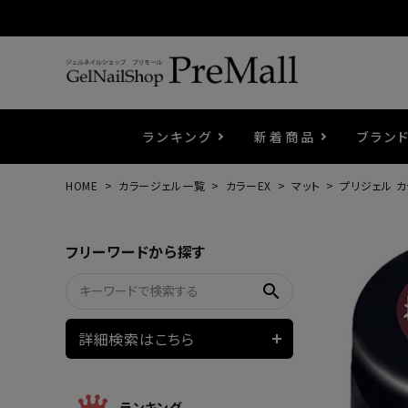
ランキング
新着商品
ブラン
HOME
カラージェル一覧
カラーEX
マット
プリジェル 
プリジェル
ベースジェル
カラーEX
筆・ブラシ
プレシオサ
コスメ
エメナ
トップ
プリジ
溶剤・
ホイル
セット
フリーワードから探す
プリアンファ
フラッシュジェル
ケア用品
メタルパーツ
マグネ
ピンセ
パウダ
search
ウェービージェル
ネイルマシン
3Dク
LEDラ
詳細検索はこちら
ノンワイプホイップジェル
ファー
ランキング