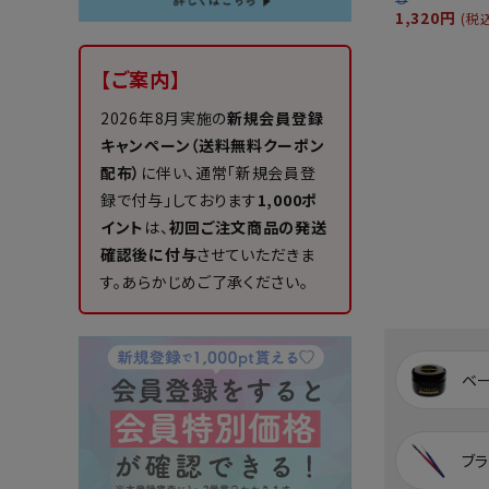
1,320円
(税
【ご案内】
2026年8月実施の
新規会員登録
キャンペーン（送料無料クーポン
配布）
に伴い、通常「新規会員登
録で付与」しております
1,000ポ
イント
は、
初回ご注文商品の発送
確認後に付与
させていただきま
す。あらかじめご了承ください。
ベ
ブラ