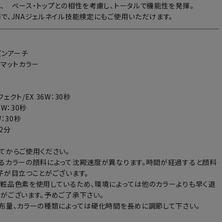
、 ベース・トップとの相性を考慮し、トータルで機能性を発揮。
で、JNAジェルネイル技能検定にもご使用いただけます。
ズンアーチ
：マットカラー
ェクト/EX 36W：30秒
6W：30秒
：30秒
～2分
てからご使用ください。
るカラーの顔料によって沈殿速度が異なります。時間が経過すると顔料
子が目立つことがございます。
粧品色素を使用しているため、環境によっては他のカラーよりも早く退
がございます。予めご了承下さい。
布量、カラーの種類によっては硬化時間を長めに調節して下さい。