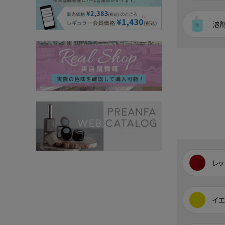
溶
レッ
イ