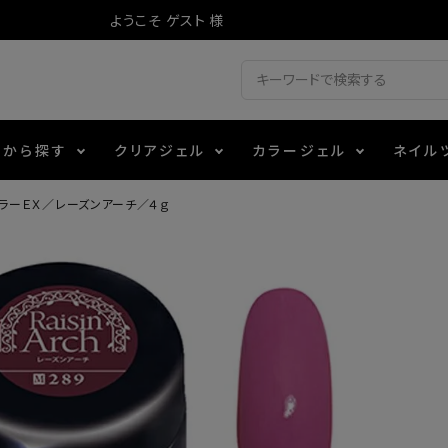
ようこそ ゲスト 様
ドから探す
クリアジェル
カラージェル
ネイル
カラーＥＸ／レーズンアーチ／４ｇ
ジェル
ェルミューズ
消毒・コットン
・フィルム
アイテム
シーナ
ノンワイプトップコート
カラーZ
ファイル・バッファー
箔
エデュケーター専用商品
ティジェル
ット・シザー・スパチュラ
ー・フレーク
マグネティフラッシュジェル
チャート・チップ関連
レジン・モールド
レイジェル
イト
テラコッタジェル
その他施術アイテム
ジェル
メタリックジェル