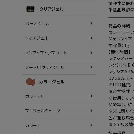
操作性に優れ
クリアジェル
化粧品登録済
ベースジェル
商品の詳細
カラー：レー
トップジェル
ジェルタイプ
内容量：4g
【硬化時間】
ノンワイプトップコート
レクシアパーフ
レクシアHD 
アート用クリアジェル
レクシアA 6W
UV 36W：1
カラージェル
※LED推奨。
※必ず撹拌し
カラーEX
※使用してい
が凝集し、粒
プリジェルミューズ
※光に弱い化
色が進む場合
※ジェルの塗
カラーZ
製品番号