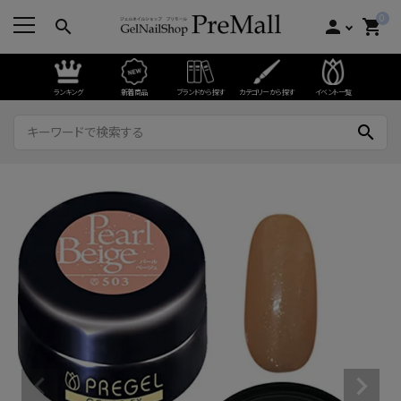
0
search
person
shopping_cart
ランキング
新着商品
ブランドから探す
カテゴリーから探す
イベント一覧
search