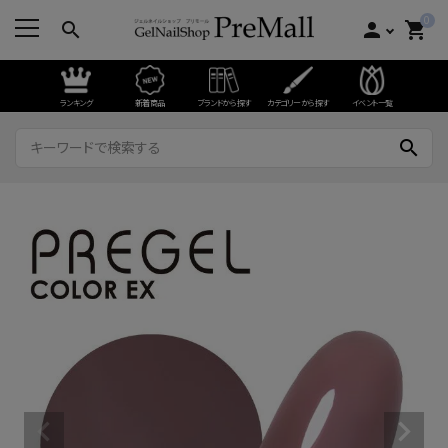
0
search
person
shopping_cart
ランキング
新着商品
ブランドから探す
カテゴリーから探す
イベント一覧
search