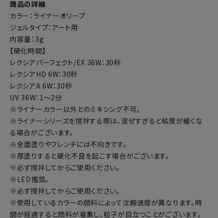
商品の詳細
カラー：ライナーオリーブ
ジェルタイプ：アート用
内容量：3g
【硬化時間】
レクシアパーフェクト/EX 36W：30秒
レクシアHD 6W：30秒
レクシアA 6W：30秒
UV 36W：1～2分
※ライナーカラー以外とのミキシング不可。
※ライナーシリーズを撹拌する際は、混ぜすぎると粘度が緩くな
る場合がございます。
※全面塗りやフレンチには不向きです。
※厚塗りすると硬化不良を起こす場合がございます。
※必ず撹拌してからご使用ください。
※LED推奨。
※必ず撹拌してからご使用ください。
※使用しているカラーの顔料によって沈殿速度が異なります。時
間が経過すると顔料が凝集し、粒子が目立つことがございます。