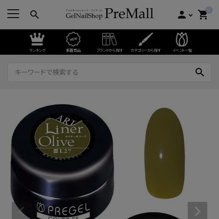
0
search
person
shopping_cart
ランキング
新着商品
ブランドから探す
カテゴリーから探す
イベント一覧
search