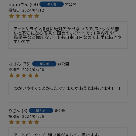
nono
69
非公開
購入者
投稿日
2024/04/12
アートやライン描きに絶対欠かせないので、ストックが無
いと不安になる優秀な固めのホワイトです！重ね花や千
鳥格子など繊細なアートも自由自在なので上手に描きや
すいです。
な
76
非公開
購入者
投稿日
2024/04/08
つかいやすくてよかったですまたかおうとおもいます！！！！
り
8
非公開
購入者
投稿日
2024/04/06
アートがしやすく、細い線がキレイに書けます。