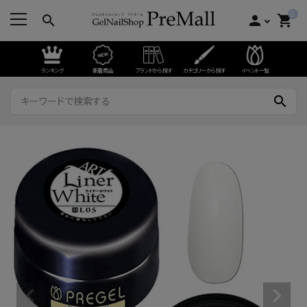
0
search
person
shopping_cart
ランキング
新着商品
ブランドから探す
カテゴリーから探す
イベント一覧
search