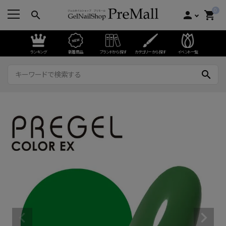
0
search
person
shopping_cart
ランキング
新着商品
ブランドから探す
カテゴリーから探す
イベント一覧
search