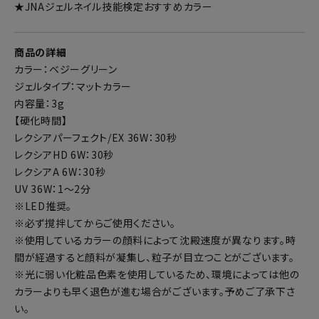
★JNAジェルネイル技能検定おすすめカラー
商品の詳細
カラー：ベジーグリーン
ジェルタイプ：マットカラー
内容量：3g
【硬化時間】
レクシアパーフェクト/EX 36W：30秒
レクシアHD 6W：30秒
レクシアA 6W：30秒
UV 36W：1～2分
※LED推奨。
※必ず撹拌してからご使用ください。
※使用しているカラーの顔料によって沈殿速度が異なります。時
間が経過すると顔料が凝集し、粒子が目立つことがございます。
※光に弱い化粧品色素を使用しているため、環境によっては他の
カラーよりも早く退色が進む場合がございます。予めご了承下さ
い。