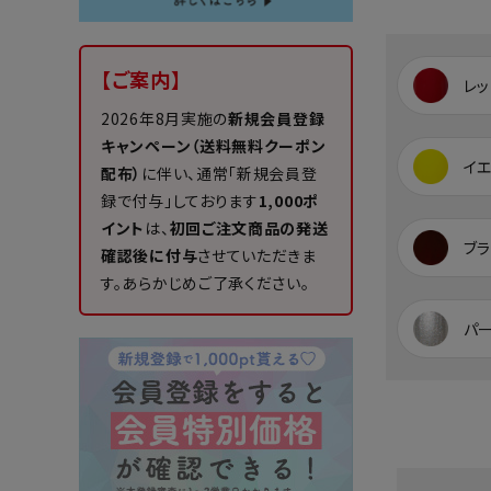
【ご案内】
レッ
2026年8月実施の
新規会員登録
キャンペーン（送料無料クーポン
イ
配布）
に伴い、通常「新規会員登
録で付与」しております
1,000ポ
イント
は、
初回ご注文商品の発送
ブラ
確認後に付与
させていただきま
す。あらかじめご了承ください。
パ