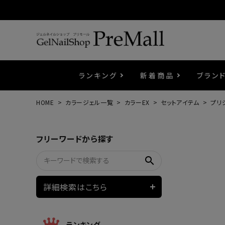
ランキング
新着商品
ブラン
HOME
カラージェル一覧
カラーEX
セットアイテム
プリ
プリジェル
ベースジェル
カラーEX
筆・ブラシ
プレシオサ
コスメ
エメナ
トップ
プリジ
溶剤・
ホイル
セット
フリーワードから探す
プリアンファ
フラッシュジェル
ケア用品
メタルパーツ
マグネ
ピンセ
パウダ
search
ウェービージェル
ネイルマシン
3Dク
LEDラ
詳細検索はこちら
ノンワイプホイップジェル
ファー
ランキング