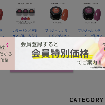
ラ
カラーＥＸ／デミ
プリジェル カラ
プリジェル カラ
セッ
ュアブルームシリ
ーＥＸ／デミュア
ーＥＸ／デミュア
／３
ーズ ３ｇ×３色
アンバー／３ｇ
モーブ／３ｇ
セット
1,320円
1,320円
(税込)
(税込)
3,960円
込)
(税込)
MORE
CATEGORY