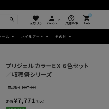
0
favorite
person
help_outline
shopping_cart
search
お気に入り
アカウント
ご利用ガイド
カート
ツール
ネイルアート
その他
モアノ
アート用ジェル
メロウ
プッシャー・ニッパー
パール・シェル
ジェルネイル技能検定
プリジェル カラーＥＸ ６色セット
アートインク
容器・ポーチ
その他
／収穫祭シリーズ
ニュアンスジェル
商品番号
1007-004
¥
7,771
定価
エメナコラボジェル