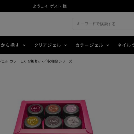
ようこそ ゲスト 様
ドから探す
クリアジェル
カラージェル
ネイル
ジェル カラーＥＸ ６色セット／収穫祭シリーズ
ジェル
ェルミューズ
消毒・コットン
・フィルム
アイテム
シーナ
ノンワイプトップコート
カラーZ
ファイル・バッファー
箔
エデュケーター専用商品
ティジェル
ット・シザー・スパチュラ
ー・フレーク
マグネティフラッシュジェル
チャート・チップ関連
レジン・モールド
レイジェル
イト
テラコッタジェル
その他施術アイテム
ジェル
メタリックジェル