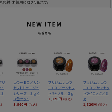
、未開封・未使用に限り可能です。
NEW ITEM
新着商品
グリ
カラーＥＸ／サン
プリジェル カラ
プリジェル カラ
ット
セットミラージュ
ーＥＸ／サンセッ
ーＥＸ／サンセッ
×３
シリーズ ３ｇ×
トキャメル／３ｇ
トライラック／３
３色セット
1,320円
ｇ
(税込)
3,960円
1,320円
込)
(税込)
(税込)