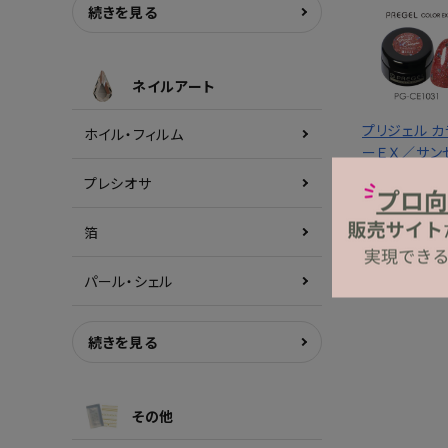
続きを見る
ネイルアート
プリジェル カ
ホイル・フィルム
ーＥＸ／サン
トクリムゾン
プレシオサ
ｇ
1,320円
(税
箔
パール・シェル
続きを見る
その他