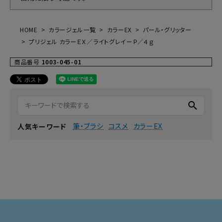
HOME
カラージェル一覧
カラーEX
パール・グリッター
プリジェル カラーＥＸ／ライトグレイーＰ／４ｇ
商品番号
1003-045-01
search
筆・ブラシ
コスメ
カラーEX
人気キーワード