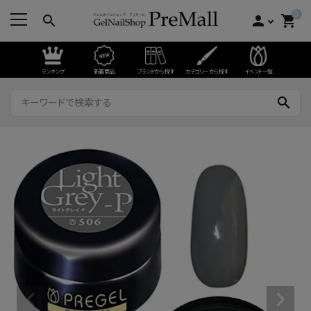
0
search
person
shopping_cart
ランキング
新着商品
ブランドから探す
カテゴリーから探す
イベント一覧
search