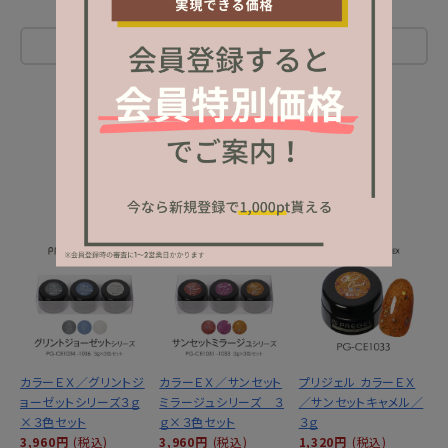
レビューを書く
NEW ITEM
新着商品
カラーＥＸ／グリントジ
カラーＥＸ／サンセット
プリジェル カラーＥＸ
ョーゼットシリーズ３ｇ
ミラージュシリーズ ３
／サンセットキャメル／
×３色セット
ｇ×３色セット
３ｇ
3,960円
(税込)
3,960円
(税込)
1,320円
(税込)