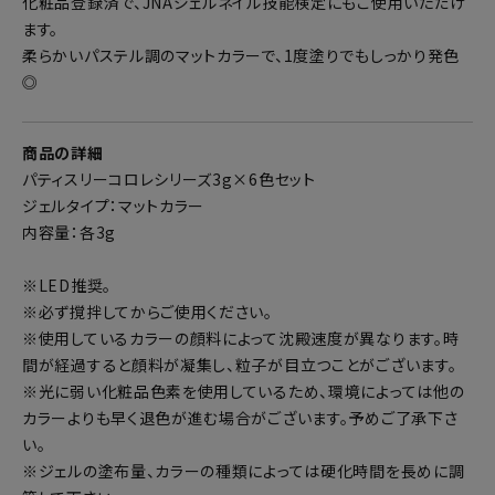
化粧品登録済で、JNAジェルネイル技能検定にもご使用いただけ
ます。
柔らかいパステル調のマットカラーで、1度塗りでもしっかり発色
◎
商品の詳細
パティスリーコロレシリーズ3g×6色セット
ジェルタイプ：マットカラー
内容量：各3g
※LED推奨。
※必ず撹拌してからご使用ください。
※使用しているカラーの顔料によって沈殿速度が異なります。時
間が経過すると顔料が凝集し、粒子が目立つことがございます。
※光に弱い化粧品色素を使用しているため、環境によっては他の
カラーよりも早く退色が進む場合がございます。予めご了承下さ
い。
※ジェルの塗布量、カラーの種類によっては硬化時間を長めに調