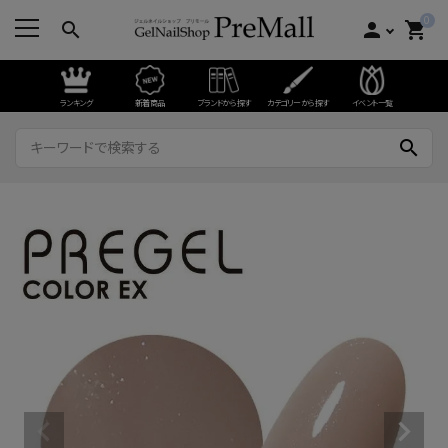
0
search
person
shopping_cart
ランキング
新着商品
ブランドから探す
カテゴリーから探す
イベント一覧
search