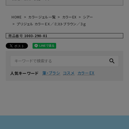
HOME
カラージェル一覧
カラーEX
シアー
プリジェル カラーＥＸ／ミストブラウン／３ｇ
商品番号
1003-290-01
search
筆・ブラシ
コスメ
カラーEX
人気キーワード