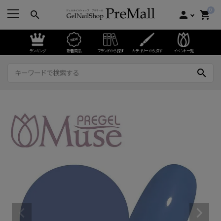
0
search
person
shopping_cart
ランキング
新着商品
ブランドから探す
カテゴリーから探す
イベント一覧
search