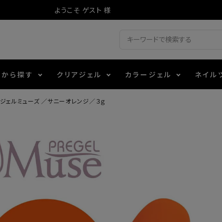
ようこそ ゲスト 様
ドから探す
クリアジェル
カラージェル
ネイル
ジェルミューズ ／サニーオレンジ／３ｇ
ジェル
ェルミューズ
消毒・コットン
・フィルム
アイテム
シーナ
ノンワイプトップコート
カラーZ
ファイル・バッファー
箔
エデュケーター専用商品
ティジェル
ット・シザー・スパチュラ
ー・フレーク
マグネティフラッシュジェル
チャート・チップ関連
レジン・モールド
レイジェル
イト
テラコッタジェル
その他施術アイテム
ジェル
メタリックジェル