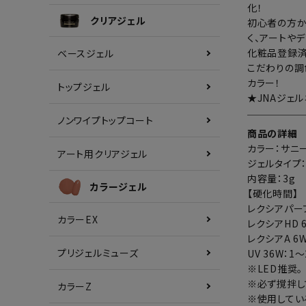
化！
クリアジェル
初心者の方か
く、アートや
化粧品登録済
ベースジェル
こだわりの調
カラー！
トップジェル
★JNAジェ
ノンワイプトップコート
商品の詳細
カラー：サニ
アート用クリアジェル
ジェルタイプ
内容量：3g
カラージェル
【硬化時間】
レクシアパーフ
カラーEX
レクシアHD 
レクシアA 6W
プリジェルミューズ
UV 36W：1
※LED推奨。
※必ず撹拌し
カラーZ
※使用してい