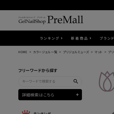
ランキング
新着商品
ブラン
HOME
カラージェル一覧
プリジェルミューズ
マット
プリ
プリジェル
ベースジェル
カラーEX
筆・ブラシ
プレシオサ
コスメ
エメナ
トップ
プリジ
溶剤・
ホイル
セット
フリーワードから探す
プリアンファ
フラッシュジェル
ケア用品
メタルパーツ
マグネ
ピンセ
パウダ
search
ウェービージェル
ネイルマシン
3Dク
LEDラ
詳細検索はこちら
ノンワイプホイップジェル
ファー
ランキング