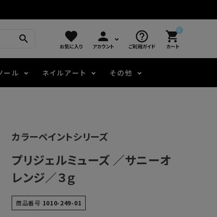
0
favorite
person
help_outline
shopping_cart
search
お気に入り
アカウント
ご利用ガイド
カート
ツール
ネイルアート
その他
モアノ
アート用ジェル
メロウ
プッシャー・ニッパー
パール・シェル
ジェルネイル技能検定
カラーペイントシリーズ
アートインク
容器・ポーチ
その他
プリジェルミューズ ／サニーオ
ニュアンスジェル
レンジ／３ｇ
エメナコラボジェル
商品番号
1010-249-01