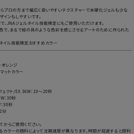
らプロの方まで幅広く扱いやすいテクスチャーで未硬化ジェルも少な
デザインもしやすいです。
で、JNAジェルネイル技能検定にもご使用いただけます。
色で、まるで絵の具のような色彩を感じさせるアートのために作られた
ルネイル技能検定おすすめカラー
ーオレンジ
：マットカラー
ェクト/EX 36W：10～20秒
6W：30秒
：30秒
～2分
てからご使用ください。
るカラーの顔料によって沈殿速度が異なります。時間が経過すると顔料