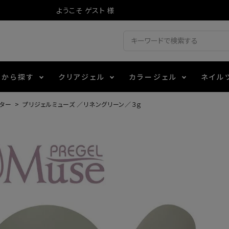
ようこそ ゲスト 様
ドから探す
クリアジェル
カラージェル
ネイル
ッター
プリジェルミューズ ／リネングリーン／３ｇ
ジェル
ェルミューズ
消毒・コットン
・フィルム
アイテム
シーナ
ノンワイプトップコート
カラーZ
ファイル・バッファー
箔
エデュケーター専用商品
ティジェル
ット・シザー・スパチュラ
ー・フレーク
マグネティフラッシュジェル
チャート・チップ関連
レジン・モールド
レイジェル
イト
テラコッタジェル
その他施術アイテム
ジェル
メタリックジェル