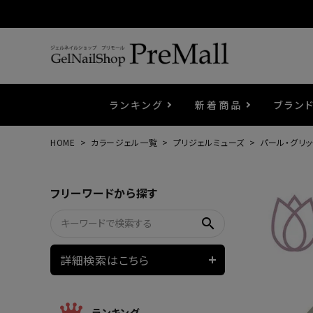
ランキング
新着商品
ブラン
HOME
カラージェル一覧
プリジェルミューズ
パール・グリ
プリジェル
ベースジェル
カラーEX
筆・ブラシ
プレシオサ
コスメ
エメナ
トップ
プリジ
溶剤・
ホイル
セット
フリーワードから探す
プリアンファ
フラッシュジェル
ケア用品
メタルパーツ
マグネ
ピンセ
パウダ
search
ウェービージェル
ネイルマシン
3Dク
LEDラ
詳細検索はこちら
ノンワイプホイップジェル
ファー
ランキング