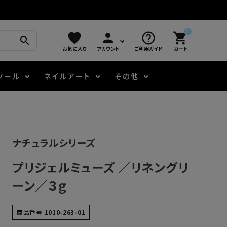
0
favorite
person
help_outline
shopping_cart
search
お気に入り
アカウント
ご利用ガイド
カート
ツール
ネイルアート
その他
モアノ
アート用ジェル
メロウ
プッシャー・ニッパー
パール・シェル
ジェルネイル技能検定
ナチュラルシリーズ
アートインク
容器・ポーチ
その他
プリジェルミューズ ／リネングリ
ニュアンスジェル
ーン／３ｇ
エメナコラボジェル
商品番号
1010-263-01