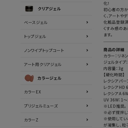
化！
クリアジェル
初心者の方か
く、アートや
化粧品登録済
ベースジェル
くすみ感のあ
ます。
トップジェル
商品の詳細
ノンワイプトップコート
カラー：リネ
ジェルタイプ
アート用クリアジェル
内容量：3g
【硬化時間】
カラージェル
レクシアパーフ
レクシアHD 
カラーEX
レクシアA 6W
UV 36W：1
プリジェルミューズ
※LED推奨。
※必ず撹拌し
※使用してい
カラーZ
が凝集し、粒