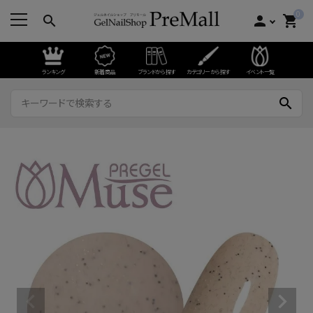
0
search
person
shopping_cart
ランキング
新着商品
ブランドから探す
カテゴリーから探す
イベント一覧
search