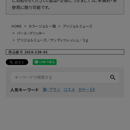
にお知らせください。返品・交換につきましては、未開封・未
使用に限り可能です。
HOME
カラージェル一覧
プリジェルミューズ
パール・グリッター
プリジェルミューズ／サンディフレッシュ／３ｇ
商品番号
1010-329-01
search
筆・ブラシ
コスメ
カラーEX
人気キーワード