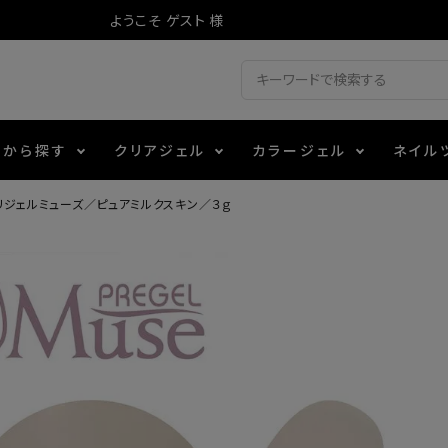
ようこそ ゲスト 様
ドから探す
クリアジェル
カラージェル
ネイル
リジェルミューズ／ピュアミルクスキン／３ｇ
ジェル
ェルミューズ
消毒・コットン
・フィルム
アイテム
シーナ
ノンワイプトップコート
カラーZ
ファイル・バッファー
箔
エデュケーター専用商品
ティジェル
ット・シザー・スパチュラ
ー・フレーク
マグネティフラッシュジェル
チャート・チップ関連
レジン・モールド
レイジェル
イト
テラコッタジェル
その他施術アイテム
ジェル
メタリックジェル