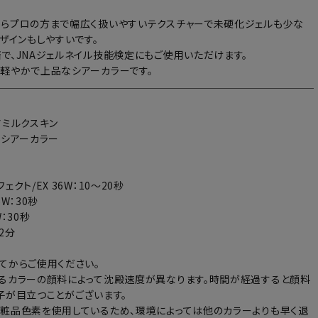
らプロの方まで幅広く扱いやすいテクスチャーで未硬化ジェルも少な
デザインもしやすいです。
で、JNAジェルネイル技能検定にもご使用いただけます。
軽やかで上品なシアーカラーです。
アミルクスキン
：シアーカラー
ェクト/EX 36W：10～20秒
6W：30秒
：30秒
～2分
てからご使用ください。
るカラーの顔料によって沈殿速度が異なります。時間が経過すると顔料
子が目立つことがございます。
粧品色素を使用しているため、環境によっては他のカラーよりも早く退