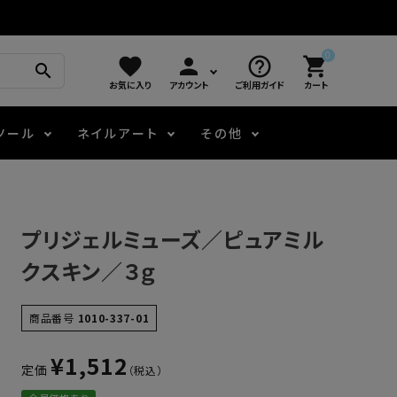
0
favorite
person
help_outline
shopping_cart
search
お気に入り
アカウント
ご利用ガイド
カート
ツール
ネイルアート
その他
モアノ
アート用ジェル
メロウ
プッシャー・ニッパー
パール・シェル
ジェルネイル技能検定
プリジェルミューズ／ピュアミル
アートインク
容器・ポーチ
その他
クスキン／３ｇ
ニュアンスジェル
商品番号
1010-337-01
¥
1,512
定価
エメナコラボジェル