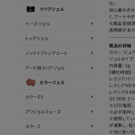
化！
クリアジェル
初心者の方か
く、アートや
化粧品登録済
ベースジェル
透明感があり
トップジェル
商品の詳細
カラー：ピュ
ノンワイプトップコート
ジェルタイプ
内容量：3g
アート用クリアジェル
【硬化時間】
レクシアパーフ
カラージェル
レクシアHD 
レクシアA 6W
カラーEX
UV 36W：1
※LED推奨。
プリジェルミューズ
※必ず撹拌し
※使用してい
が凝集し、粒
カラーZ
※光に弱い化