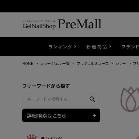
ランキング
新着商品
ブラン
HOME
カラージェル一覧
プリジェルミューズ
シアー
プ
プリジェル
ベースジェル
カラーEX
筆・ブラシ
プレシオサ
コスメ
エメナ
トップ
プリジ
溶剤・
ホイル
セット
フリーワードから探す
プリアンファ
フラッシュジェル
ケア用品
メタルパーツ
マグネ
ピンセ
パウダ
search
ウェービージェル
ネイルマシン
3Dク
LEDラ
詳細検索はこちら
ノンワイプホイップジェル
ファー
ランキング