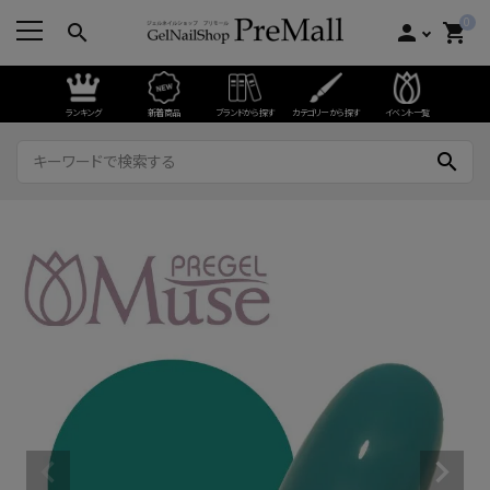
0
search
person
shopping_cart
ランキング
新着商品
ブランドから探す
カテゴリーから探す
イベント一覧
search