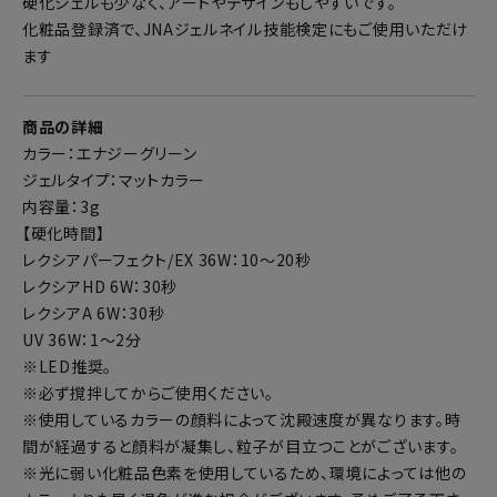
硬化ジェルも少なく、アートやデザインもしやすいです。
化粧品登録済で、JNAジェルネイル技能検定にもご使用いただけ
ます
商品の詳細
カラー：エナジーグリーン
ジェルタイプ：マットカラー
内容量：3g
【硬化時間】
レクシアパーフェクト/EX 36W：10～20秒
レクシアHD 6W：30秒
レクシアA 6W：30秒
UV 36W：1～2分
※LED推奨。
※必ず撹拌してからご使用ください。
※使用しているカラーの顔料によって沈殿速度が異なります。時
間が経過すると顔料が凝集し、粒子が目立つことがございます。
※光に弱い化粧品色素を使用しているため、環境によっては他の