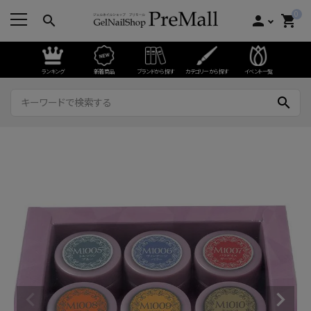
0
search
person
shopping_cart
ランキング
新着商品
ブランドから探す
カテゴリーから探す
イベント一覧
search