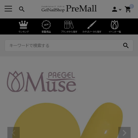
0
search
person
shopping_cart
ランキング
新着商品
ブランドから探す
カテゴリーから探す
イベント一覧
search